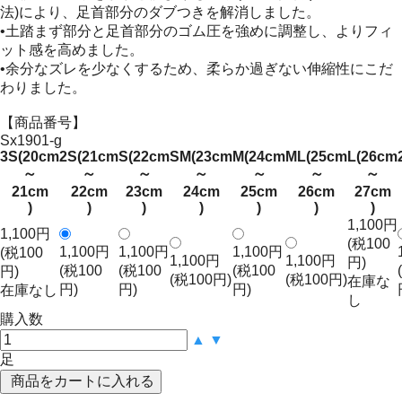
法)により、足首部分のダブつきを解消しました。
•土踏まず部分と足首部分のゴム圧を強めに調整し、よりフィ
ット感を高めました。
•余分なズレを少なくするため、柔らか過ぎない伸縮性にこだ
わりました。
【商品番号】
Sx1901-g
3S(20cm
2S(21cm
S(22cm
SM(23cm
M(24cm
ML(25cm
L(26cm
～
～
～
～
～
～
～
21cm
22cm
23cm
24cm
25cm
26cm
27cm
)
)
)
)
)
)
)
1,100円
1,100円
(税100
1,100円
1,100円
1,100円
(税100
1,100円
1,100円
円)
(税100
(税100
(税100
円)
(税100円)
(税100円)
在庫な
円)
円)
円)
在庫なし
し
購入数
▲
▼
足