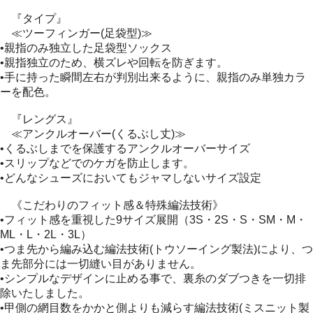
『タイプ』
≪ツーフィンガー(足袋型)≫
•親指のみ独立した足袋型ソックス
•親指独立のため、横ズレや回転を防ぎます。
•手に持った瞬間左右が判別出来るように、親指のみ単独カラ
ーを配色。
『レングス』
≪アンクルオーバー(くるぶし丈)≫
•くるぶしまでを保護するアンクルオーバーサイズ
•スリップなどでのケガを防止します。
•どんなシューズにおいてもジャマしないサイズ設定
《こだわりのフィット感＆特殊編法技術》
•フィット感を重視した9サイズ展開（3S・2S・S・SM・M・
ML・L・2L・3L）
•つま先から編み込む編法技術(トウソーイング製法)により、つ
ま先部分には一切縫い目がありません。
•シンプルなデザインに止める事で、裏糸のダブつきを一切排
除いたしました。
•甲側の網目数をかかと側よりも減らす編法技術(ミスニット製