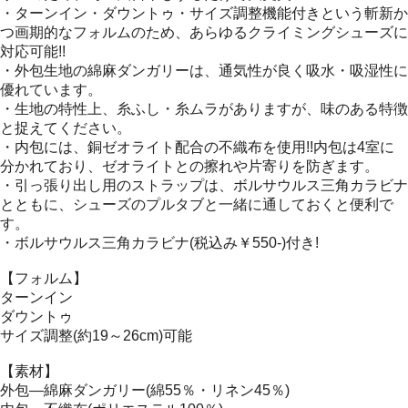
・ターンイン・ダウントゥ・サイズ調整機能付きという斬新か
つ画期的なフォルムのため、あらゆるクライミングシューズに
対応可能!!
・外包生地の綿麻ダンガリーは、通気性が良く吸水・吸湿性に
優れています。
・生地の特性上、糸ふし・糸ムラがありますが、味のある特徴
と捉えてください。
・内包には、銅ゼオライト配合の不織布を使用!!内包は4室に
分かれており、ゼオライトとの擦れや片寄りを防ぎます。
・引っ張り出し用のストラップは、ボルサウルス三角カラビナ
とともに、シューズのプルタブと一緒に通しておくと便利で
す。
・ボルサウルス三角カラビナ(税込み￥550-)付き!
【フォルム】
ターンイン
ダウントゥ
サイズ調整(約19～26cm)可能
【素材】
外包―綿麻ダンガリー(綿55％・リネン45％)