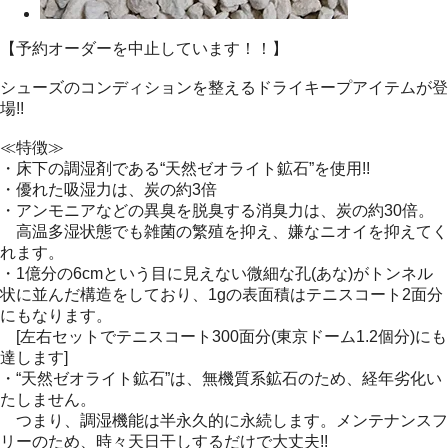
【予約オーダーを中止しています！！】
シューズのコンディションを整えるドライキープアイテムが登
場!!
≪特徴≫
・床下の調湿剤である“天然ゼオライト鉱石”を使用!!
・優れた吸湿力は、炭の約3倍
・アンモニアなどの異臭を脱臭する消臭力は、炭の約30倍。
高温多湿状態でも雑菌の繁殖を抑え、嫌なニオイを抑えてく
れます。
・1億分の6cmという目に見えない微細な孔(あな)がトンネル
状に並んだ構造をしており、1gの表面積はテニスコート2面分
にもなります。
[左右セットでテニスコート300面分(東京ドーム1.2個分)にも
達します]
・“天然ゼオライト鉱石”は、無機質系鉱石のため、経年劣化い
たしません。
つまり、調湿機能は半永久的に永続します。メンテナンスフ
リーのため、時々天日干しするだけで大丈夫!!