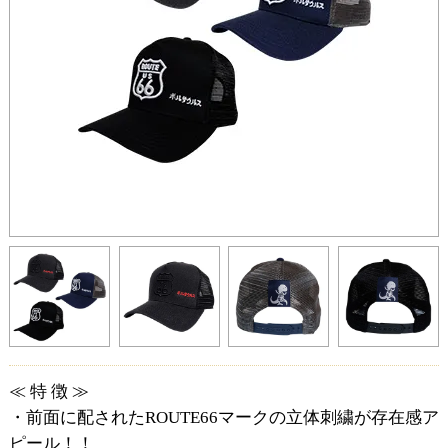
≪ 特 徴 ≫
・前面に配されたROUTE66マークの立体刺繍が存在感ア
ピール！！